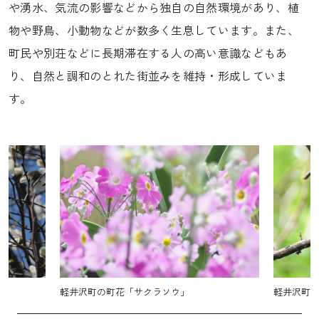
や湧水、気流の影響などから独自の自然環境があり、植
物や野鳥、小動物などが数多く生息しています。また、
町民や別荘などに長期滞在する人の高い意識などもあ
り、自然と調和のとれた街並みを維持・形成していま
す。
軽井沢町の町鳥「アカハラ」
軽井沢町