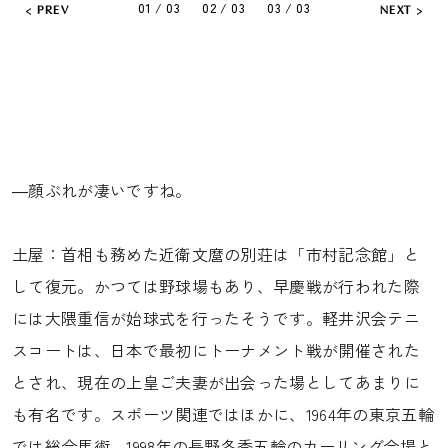
01 / 03
02 / 03
03 / 03
PREV
NEXT
―顔ぶれが凄いですね。
土屋：首相も務めた近衛文麿の別荘は「市村記念館」と
して復元。かつては野球場もあり、早慶戦が行われた際
には大隈重信が始球式を行ったそうです。軽井沢会テニ
スコートは、日本で最初にトーナメント戦が開催された
とされ、現在の上皇ご夫妻が出会った場としてあまりに
も有名です。スポーツ関連ではほかに、1964年の東京五輪
では総合馬術、1998年の長野冬季五輪のカーリング会場と