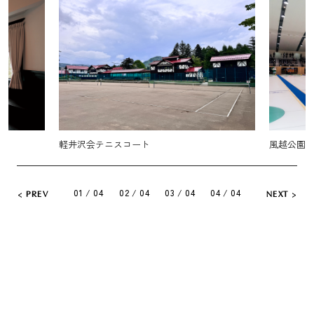
風越公園のカーリング会場
軽井沢72
01 / 04
02 / 04
03 / 04
04 / 04
PREV
NEXT