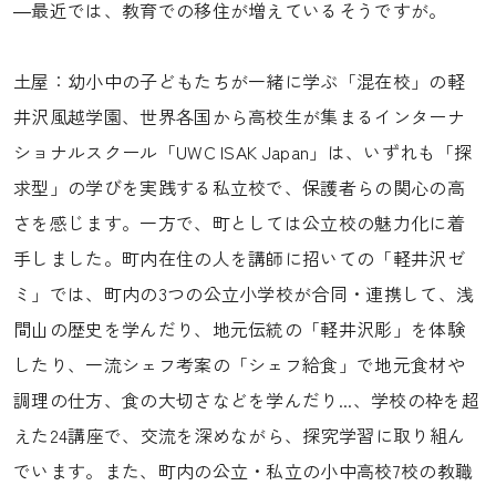
―最近では、教育での移住が増えているそうですが。
土屋：幼小中の子どもたちが一緒に学ぶ「混在校」の軽
井沢風越学園、世界各国から高校生が集まるインターナ
ショナルスクール「UWC ISAK Japan」は、いずれも「探
求型」の学びを実践する私立校で、保護者らの関心の高
さを感じます。一方で、町としては公立校の魅力化に着
手しました。町内在住の人を講師に招いての「軽井沢ゼ
ミ」では、町内の3つの公立小学校が合同・連携して、浅
間山の歴史を学んだり、地元伝統の「軽井沢彫」を体験
したり、一流シェフ考案の「シェフ給食」で地元食材や
調理の仕方、食の大切さなどを学んだり...、学校の枠を超
えた24講座で、交流を深めながら、探究学習に取り組ん
でいます。また、町内の公立・私立の小中高校7校の教職