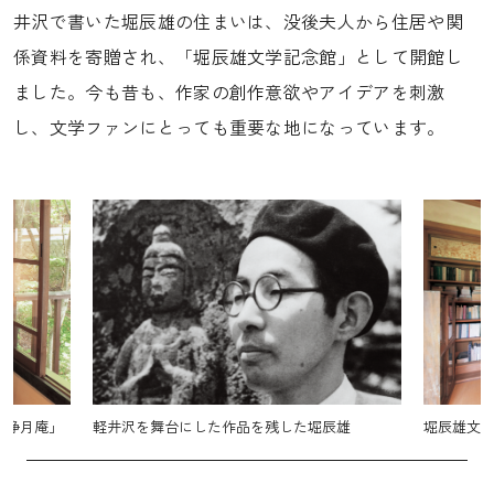
井沢で書いた堀辰雄の住まいは、没後夫人から住居や関
係資料を寄贈され、「堀辰雄文学記念館」として開館し
ました。今も昔も、作家の創作意欲やアイデアを刺激
し、文学ファンにとっても重要な地になっています。
辰雄
堀辰雄文学館
作家・有