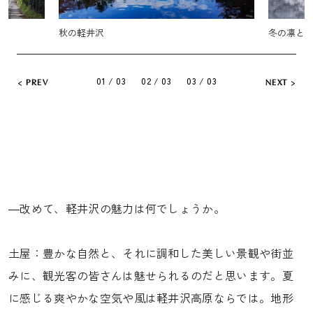
冬の凛とした軽井沢
グリーン
01 / 03
02 / 03
03 / 03
PREV
NEXT
―改めて、軽井沢の魅力は何でしょうか。
土屋：豊かな自然と、それに調和した美しい景観や街並
みに、観光客の皆さんは魅せられるのだと思います。夏
に感じる爽やかな空気や風は軽井沢高原ならでは。地形