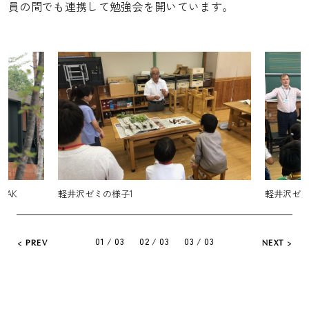
員の間でも連携して勉強会を開いています。
軽井沢ゼミの様子2
インターナ
Japan」
01 / 03
02 / 03
03 / 03
PREV
NEXT