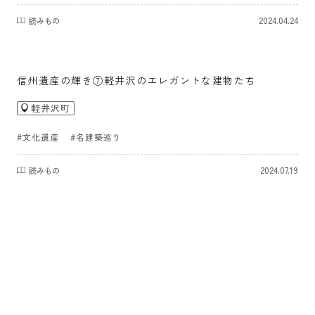
2024.04.24
読みもの
信州遺産の輝き⑦軽井沢のエレガントな建物たち
軽井沢町
#文化遺産
#名建築巡り
2024.07.19
読みもの