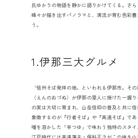
氏ゆかりの物語を静かに語りかけてくる。さら
峰々が描き出すパノラマと、清流が育む色彩豊
う。
1.伊那三大グルメ
〝信州そば発祥の地〟といわれる伊那市。その
（えんのおづぬ）が伊那の里人に授けた一握り
の実は大切に育まれ、山岳信仰の普及と共に信
象徴するのが『行者そば』や『高遠そば』であ
噌を溶かした「辛つゆ」で味わう独特のスタイ
江戸時代には高遠藩主・保科正之がこの味を山