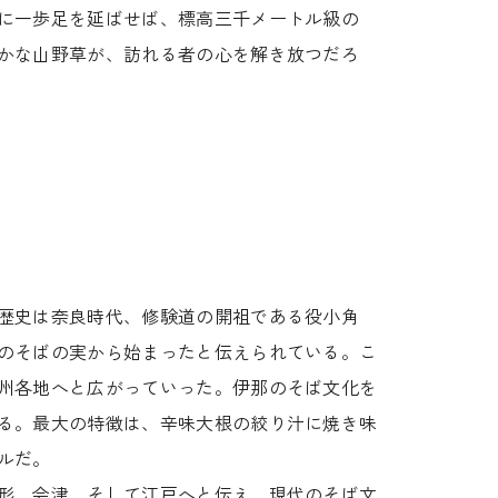
に一歩足を延ばせば、標高三千メートル級の
かな山野草が、訪れる者の心を解き放つだろ
歴史は奈良時代、修験道の開祖である役小角
のそばの実から始まったと伝えられている。こ
州各地へと広がっていった。伊那のそば文化を
る。最大の特徴は、辛味大根の絞り汁に焼き味
ルだ。
形、会津、そして江戸へと伝え、現代のそば文