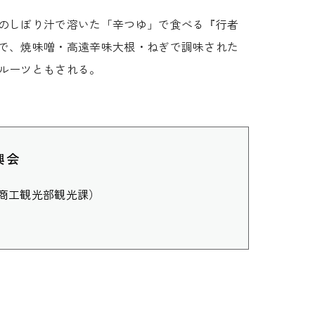
のしぼり汁で溶いた「辛つゆ」で食べる『行者
で、焼味噌・高遠辛味大根・ねぎで調味された
ルーツともされる。
興会
所商工観光部観光課）