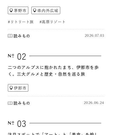
茅野市
県内外広域
#リトリート旅
#高原リゾート
読みもの
2026.07.03
02
二つのアルプスに抱かれたまち、伊那市を歩
く。三大グルメと歴史・自然を巡る旅
伊那市
読みもの
2026.06.24
03
注目スポットで「アート」と「美食」を愉し