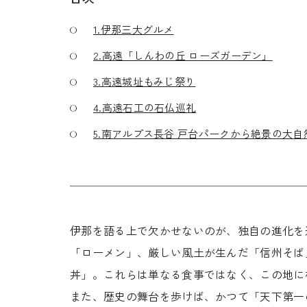
1.伊那三大グルメ
2.高遠「しんわの丘 ローズガーデン」
3.高遠城址もみじ祭り
4.高遠石工の石仏巡礼
5.南アルプス長谷 戸台パークから絶景の大
伊那を語る上で欠かせないのが、独自の進化を
「ローメン」、厳しい風土が生んだ「信州そば
丼」。これらは単なる食事ではなく、この地に
また、歴史の舞台を歩けば、かつて「天下第一