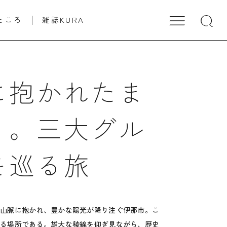
ところ
雑誌KURA
に抱かれたま
く。三大グル
を巡る旅
な山脈に抱かれ、豊かな陽光が降り注ぐ伊那市。こ
する場所である。雄大な稜線を仰ぎ見ながら、歴史