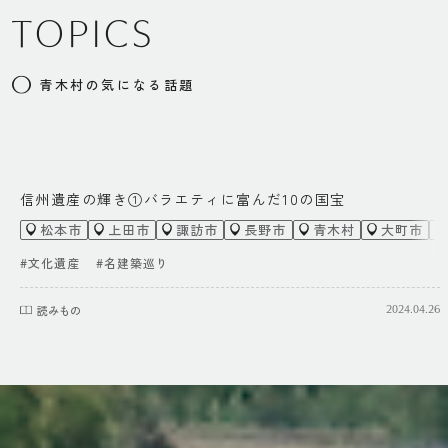
TOPICS
文化・芸術
○ 美術館・博物館：1
青木村の気になる話題
○ 図書館：1
○ 体育館：1
○ 著名人・偉人：五島慶太（実業家）、栗
信州遺産の輝き①バラエティに富んだ10の国宝
林一石路（俳人）
松本市
上田市
諏訪市
長野市
青木村
大町市
#文化遺産
#名建築巡り
生活
読みもの
2024.04.26
○ 診療所：1
○ スーパー：1
○ コンビニ：2