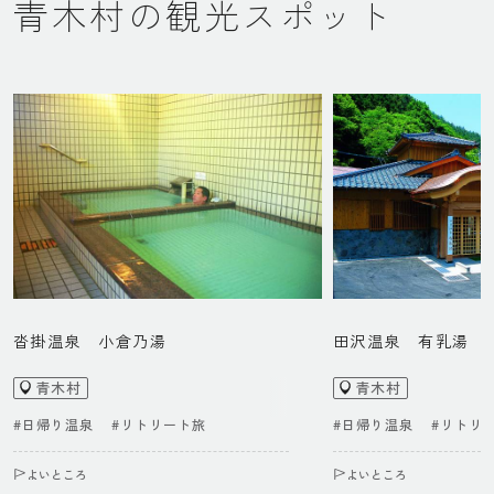
青木村の観光スポット
沓掛温泉 小倉乃湯
田沢温泉 有乳湯
青木村
青木村
#日帰り温泉
#リトリート旅
#日帰り温泉
#リトリ
よいところ
よいところ