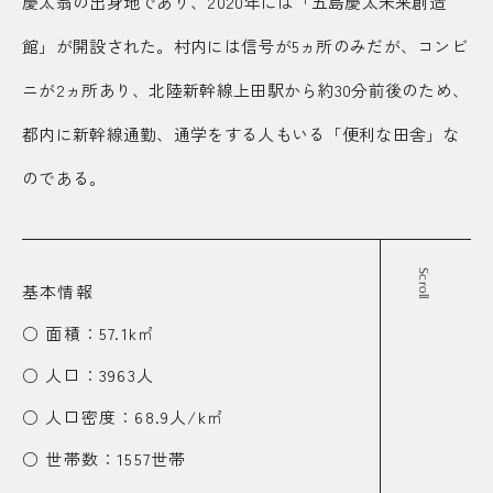
慶太翁の出身地であり、2020年には「五島慶太未来創造
館」が開設された。村内には信号が5ヵ所のみだが、コンビ
ニが2ヵ所あり、北陸新幹線上田駅から約30分前後のため、
都内に新幹線通勤、通学をする人もいる「便利な田舎」な
のである。
Scroll
基本情報
○ 面積：57.1k㎡
○ 人口：3963人
○ 人口密度：68.9人/k㎡
○ 世帯数：1557世帯