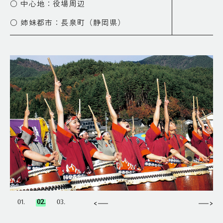
○ 中心地：役場周辺
○ 姉妹都市：長泉町（静岡県）
○ 名峰：子檀嶺（こまゆみ）岳、十観（じ
ゅっかん）山、夫神（おかみ） 岳 川：田
沢川、浦野川、湯川、 沓掛川、 阿鳥川
○ 基幹産業：農業
○ 花：アイリス
○ 木：ネズミサシ
自然
○ 標高差：500m～850m
○ 気温：最低-15.0℃・最高36.5℃
01.
02.
03.
○ 平均気温：12.5 ℃