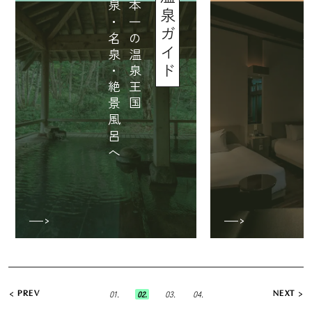
日
本
一
の
温
泉
王
国
良
泉
・
名
泉
・
絶
景
風
呂
へ
温泉ガイド
01.
02.
03.
04.
PREV
NEXT