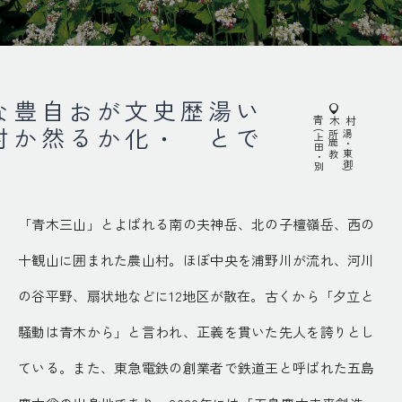
村
い
で
湯
と
歴史
・
文
化
が
か
お
る
自
然
豊
か
な
青木村
(
上
田
・
別
所
鹿
教
湯
・
東
御
)
「青木三山」とよばれる南の夫神岳、北の子檀嶺岳、西の
十観山に囲まれた農山村。ほぼ中央を浦野川が流れ、河川
の谷平野、扇状地などに12地区が散在。古くから「夕立と
騒動は青木から」と言われ、正義を貫いた先人を誇りとし
ている。また、東急電鉄の創業者で鉄道王と呼ばれた五島