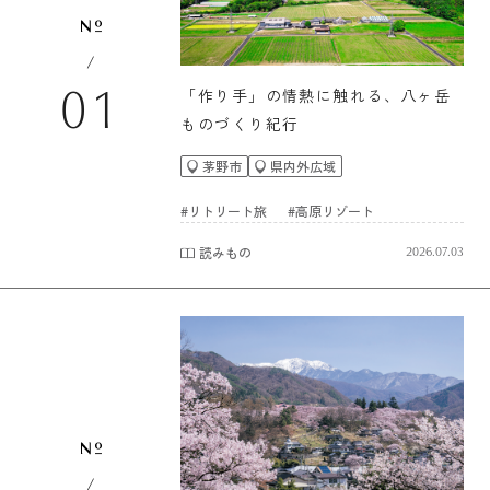
/
「作り手」の情熱に触れる、八ヶ岳
01
ものづくり紀行
茅野市
県内外広域
#リトリート旅
#高原リゾート
読みもの
2026.07.03
/