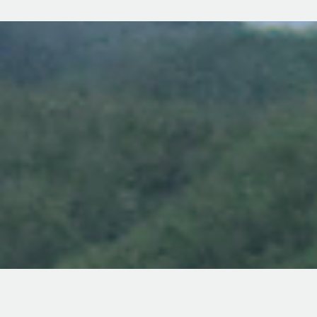
観光
○ 温泉施設：3
○ 宿泊施設：6
○ キャンプ場：2
○ 道の駅（農の駅、川の駅）：1
教育
○ 中学校：1
○ 小学校：1
○ 保育園：1