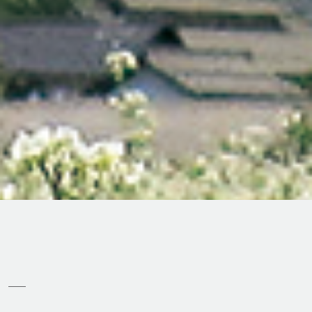
交通
○ 最寄りの駅：上田駅、別所温泉駅
○ 最寄りのIC：上信越道上田菅平IC、長野
道麻績IC
青木村役場
0268-49-0111（代）
2023年7月現在